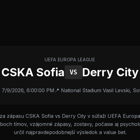
UEFA EUROPA LEAGUE
CSKA Sofia
Derry City
VS

7/9/2026, 6:00:00 PM
📍
National Stadium Vasil Levski
,
Sof
za zápasu CSKA Sofia vs Derry City v súťaži UEFA Europ
boch tímov, vzájomné zápasy, zostavy, počasie aj psycholo
určil najpravdepodobnejší výsledok a value bet.