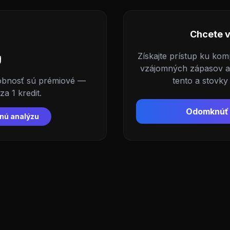
Chcete v

Získajte prístup ku kom
vzájomných zápasov a 
dobnosť sú prémiové —
tento a stovky
a 1 kredit.
Odomknúť 
nú analýzu