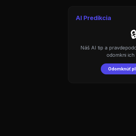
AI Predikcia

Náš AI tip a pravdepo
odomkni ich z
Odomknúť pl