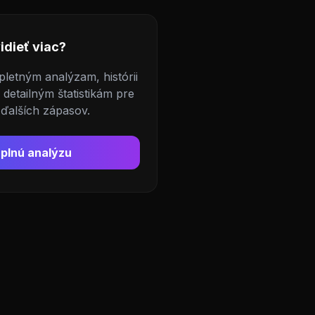
idieť viac?
pletným analýzam, histórii
detailným štatistikám pre
 ďalších zápasov.
plnú analýzu