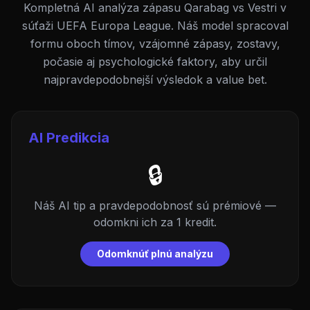
Kompletná AI analýza zápasu Qarabag vs Vestri v
súťaži UEFA Europa League. Náš model spracoval
formu oboch tímov, vzájomné zápasy, zostavy,
počasie aj psychologické faktory, aby určil
najpravdepodobnejší výsledok a value bet.
AI Predikcia
🔒
Náš AI tip a pravdepodobnosť sú prémiové —
odomkni ich za 1 kredit.
Odomknúť plnú analýzu